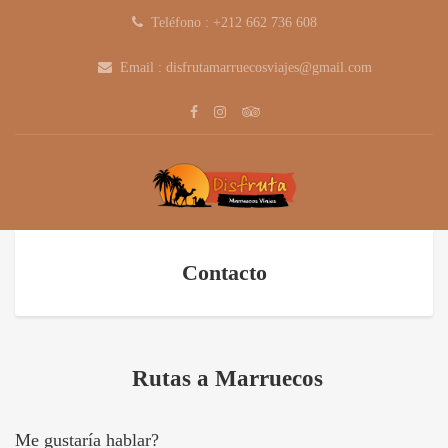
Teléfono : +212 662 736 608
Email : disfrutamarruecosviajes@gmail.com
Contacto
Rutas a Marruecos
Me gustaría hablar?