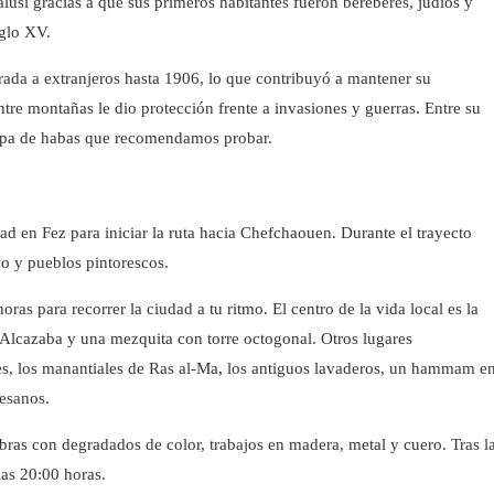
sí gracias a que sus primeros habitantes fueron bereberes, judíos y
glo XV.
rada a extranjeros hasta 1906, lo que contribuyó a mantener su
tre montañas le dio protección frente a invasiones y guerras. Entre su
sopa de habas que recomendamos probar.
ad en Fez para iniciar la ruta hacia Chefchaouen. Durante el trayecto
vo y pueblos pintorescos.
as para recorrer la ciudad a tu ritmo. El centro de la vida local es la
lcazaba y una mezquita con torre octogonal. Otros lugares
s, los manantiales de Ras al-Ma, los antiguos lavaderos, un hammam e
tesanos.
ras con degradados de color, trabajos en madera, metal y cuero. Tras l
las 20:00 horas.