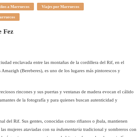
niños a Marruecos
Viajes por Marruecos
arruecos
e Fez
ciudad enclavada entre las montañas de la cordillera del Rif, en el
 Amazigh (Bereberes), es uno de los lugares más pintorescos y
preciosos rincones y sus puertas y ventanas de madera evocan el cálido
 amantes de la fotografía y para quienes buscan autenticidad y
nal del Rif. Sus gentes, conocidas como rifianos o jbala, mantienen
a las mujeres ataviadas con su
indumentaria
tradicional y sombreros con