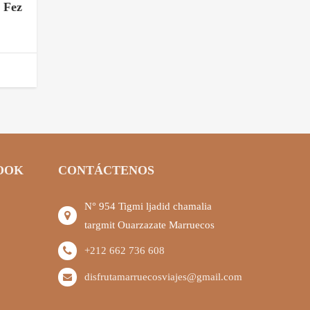
 Fez
OOK
CONTÁCTENOS
N° 954 Tigmi ljadid chamalia
targmit Ouarzazate Marruecos
+212 662 736 608
disfrutamarruecosviajes@gmail.com