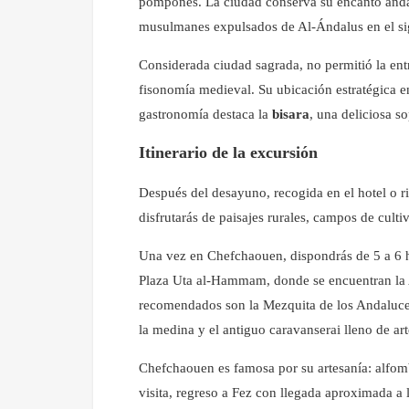
pompones. La ciudad conserva su encanto andalu
musulmanes expulsados de Al-Ándalus en el si
Considerada ciudad sagrada, no permitió la ent
fisonomía medieval. Su ubicación estratégica en
gastronomía destaca la
bisara
, una deliciosa 
Itinerario de la excursión
Después del desayuno, recogida en el hotel o ri
disfrutarás de paisajes rurales, campos de culti
Una vez en Chefchaouen, dispondrás de 5 a 6 hor
Plaza Uta al-Hammam, donde se encuentran la A
recomendados son la Mezquita de los Andaluce
la medina y el antiguo caravanserai lleno de ar
Chefchaouen es famosa por su artesanía: alfomb
visita, regreso a Fez con llegada aproximada a 