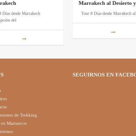
rakech
Marrakech al Desierto y
9 Días desde Marrakech
Tour 8 Días desde Marrakech al
ipción del
S
SEGUIRNOS EN FACEB
o
tros
acto
rsiones de Trekking
 en Marruecos
rsiones