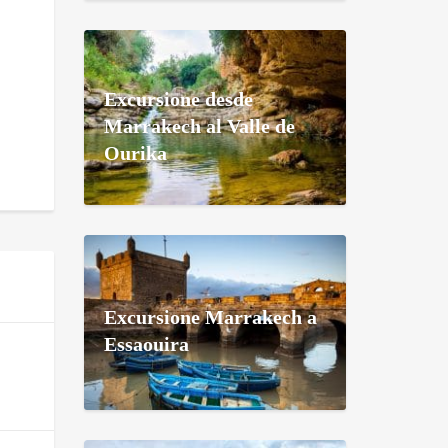
Excursione desde
Marrakech al Valle de
Ourika
Excursione Marrakech a
Essaouira