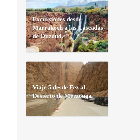
Excursiones desde
Marrakech a las Cascadas
de Ouzoud.
Viaje 5 desde Fez al
Desierto de Merzouga