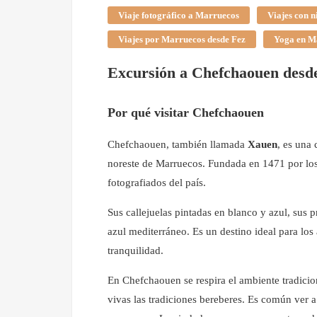
Viaje fotográfico a Marruecos
Viajes con 
Viajes por Marruecos desde Fez
Yoga en M
Excursión a Chefchaouen desd
Por qué visitar Chefchaouen
Chefchaouen, también llamada
Xauen
, es una 
noreste de Marruecos. Fundada en 1471 por los
fotografiados del país.
Sus callejuelas pintadas en blanco y azul, sus 
azul mediterráneo. Es un destino ideal para los
tranquilidad.
En Chefchaouen se respira el ambiente tradicio
vivas las tradiciones bereberes. Es común ver 