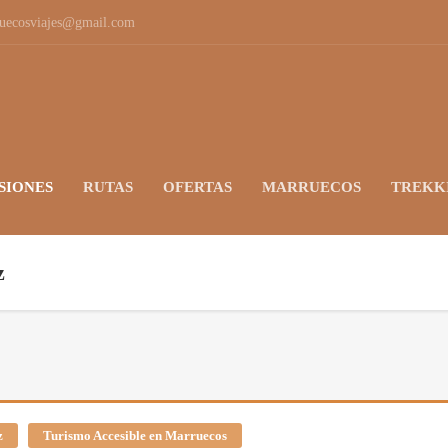
ruecosviajes@gmail.com
SIONES
RUTAS
OFERTAS
MARRUECOS
TREKK
z
z
Turismo Accesible en Marruecos